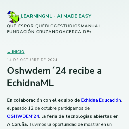
LEARNINGML - AI MADE EASY
QUÉ ES
POR QUÉ
BLOG
ESTUDIOS
MANUAL
FUNDACIÓN CRUZANDO
ACERCA DE
▾
← INICIO
14 DE OCTUBRE DE 2024
Oshwdem´24 recibe a
EchidnaML
E
n colaboración con el equipo de
Echidna Educación
,
el pasado 12 de octubre participamos de
OSHWDEM’24
, la feria de tecnologías abiertas en
A Coruña.
Tuvimos la oportunidad de mostrar en un