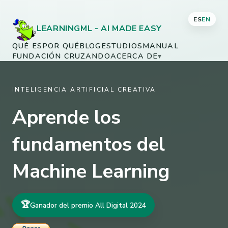
ES
EN
LEARNINGML - AI MADE EASY
QUÉ ES
POR QUÉ
BLOG
ESTUDIOS
MANUAL
FUNDACIÓN CRUZANDO
ACERCA DE
▾
INTELIGENCIA ARTIFICIAL CREATIVA
Aprende los
fundamentos del
Machine Learning
🏆
Ganador del premio All Digital 2024