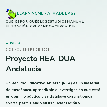
LEARNINGML - AI MADE EASY
QUÉ ES
POR QUÉ
BLOG
ESTUDIOS
MANUAL
FUNDACIÓN CRUZANDO
ACERCA DE
▾
← INICIO
6 DE NOVIEMBRE DE 2024
Proyecto REA-DUA
Andalucía
Un Recurso Educativo Abierto (REA)
es un material
de enseñanza, aprendizaje o investigación que está
en dominio público o
se distribuye con una licencia
abierta,
permitiendo su uso, adaptación y