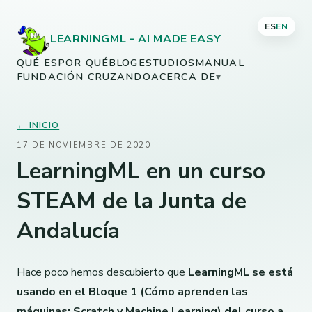
ES
EN
LEARNINGML - AI MADE EASY
QUÉ ES
POR QUÉ
BLOG
ESTUDIOS
MANUAL
FUNDACIÓN CRUZANDO
ACERCA DE
▾
← INICIO
17 DE NOVIEMBRE DE 2020
LearningML en un curso
STEAM de la Junta de
Andalucía
Hace poco hemos descubierto que
LearningML se está
usando en el Bloque 1 (Cómo aprenden las
máquinas: Scratch y Machine Learning) del curso a